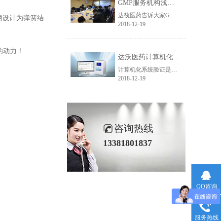
GMP服务机构浅析GMP审计检查的内容有哪些
达筏医药告诉大家GMP审计检查的内容主要有全面审计和年度监护两个方面：全面审计1、按照《药品生产质量管理规范》2010版及附录要求/《医疗器械生产质量管理规范》/保健食品良好生产规范对企业进行质量体系审计；2、就企业日常质量管理工作中存在的疑问与企业人员进行沟通、讨论、答疑；3、出具全面系统的审计报告，列......
柄设计为弹簧结
2018-12-19
的动力！
达沃医药计算机化系统验证是如何进行的？
计算机化系统验证是制药及相关行业质量保证中重要部分，是2010版GMP附录中规定必须得到验证的部分。计算机化系统验证建立文件来证明系统的开发符合质量工程的原则，能够提供满足用户需求的功能并且能够长期稳定工作的过程。那么我们如何来进行计算机化系统验证，达沃医药小编告诉您。首先，我们需要确定哪些是属于需......
2018-12-19
咨询热线
13381801837
QQ咨询
服务热线